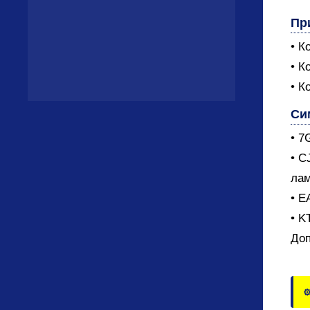
Пр
• К
• К
• К
Си
• 7
• C
лам
• E
• K
Доп
⚙