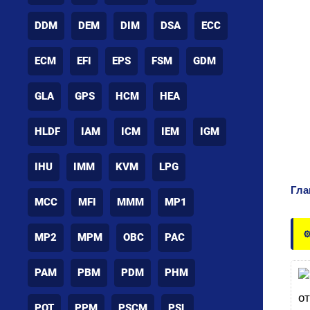
DDM
DEM
DIM
DSA
ECC
ECM
EFI
EPS
FSM
GDM
GLA
GPS
HCM
HEA
HLDF
IAM
ICM
IEM
IGM
IHU
IMM
KVM
LPG
Гла
MCC
MFI
MMM
MP1
⚙
MP2
MPM
OBC
PAC
PAM
PBM
PDM
PHM
POT
PPM
PSCM
PSL