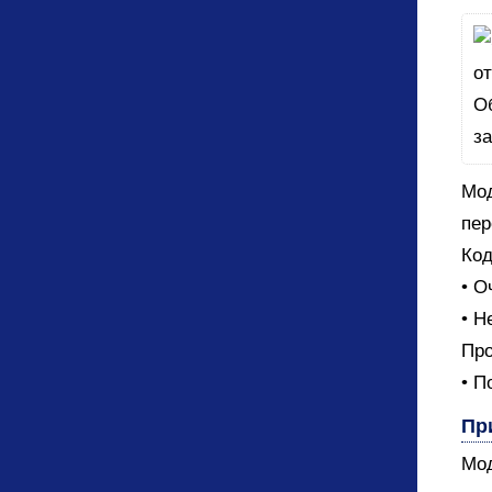
Мод
пер
Код
• О
• Н
Про
• П
Пр
Мод