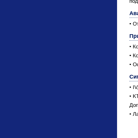
под
Ав
• О
Пр
• К
• К
• О
Си
• I
• K
Доп
• Л