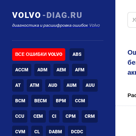
VOLVO
-DIAG.RU
диагностика и расшифровка ошибок Volvo
Ош
ВСЕ ОШИБКИ VOLVO
ABS
бе
ACCM
ADM
AEM
AFM
ак
AT
ATM
AUD
AUM
AUU
Ра
BCM
BECM
BPM
CCM
CCU
CEM
CI
CPM
CRM
CVM
CL
DABM
DCDC