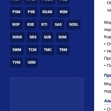
PSM
PSR
RDAR
REM
Мод
ROP
RSE
RTI
SAS
SODL
пер
Код
SODR
SRS
SUB
SUM
• О
SWM
TCM
TMC
TRM
• Н
Про
TVM
UEM
• П
Пр
Мод
под
Ав
• О