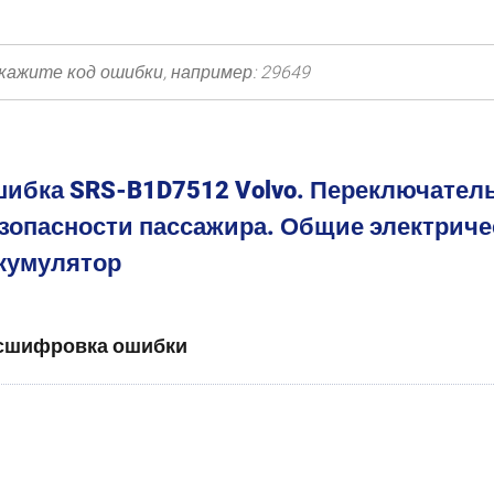
ибка SRS-B1D7512 Volvo. Переключател
зопасности пассажира. Общие электриче
кумулятор
сшифровка ошибки